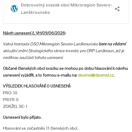
Návrh usnesení č. VH/09/06/2026
:
Valná hromada DSO Mikroregion Severo-Lanškrounsko
bere na vědomí
aktuální znění Strategického rámce investic pro ORP Lanškroun, jež je
nedílnou součástí tohoto usnesení.
Občané členských obcí svazku se mohou po dobu hlasování k návrhu
usnesení vyjádřit, a to formou e-mailu na:
dsomsl@dsomsl.cz
.
VÝSLEDEK HLASOVÁNÍ O USNESENÍ:
PRO: 10
PROTI: 0
ZDRŽEL SE: 1
Usnesení bylo přijato.
Hlasování se zúčastnilo 11 členských obcí.