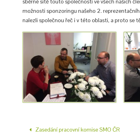
sběrné sítě touto společností ve všech našich čle
možnosti sponzoringu našeho 2. reprezentačního p
nalezli společnou řeč i v této oblasti, a proto se 
Zasedání pracovní komise SMO ČR