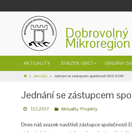
Dobrovolný 
Mikroregion
AKTUALITY
SVAZEK OBCÍ
ORGÁNY S
Aktuality
Jednání se zástupcem společnosti EKO-KOM
Jednání se zástupcem sp
13.1.2017
Aktuality
,
Projekty
Dnes náš svazek navštívil zástupce společnosti 