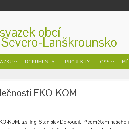
svazek obcí
 Severo-Lanškrounsko
VAZKU
DOKUMENTY
PROJEKTY
CSS
MÉ
olečnosti EKO-KOM
EKO-KOM, a.s. Ing. Stanislav Dokoupil. Předmětem našeho 