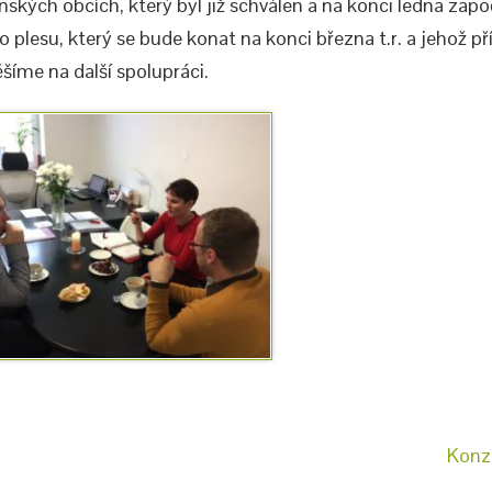
nských obcích, který byl již schválen a na konci ledna zapo
lesu, který se bude konat na konci března t.r. a jehož př
těšíme na další spolupráci.
Konz