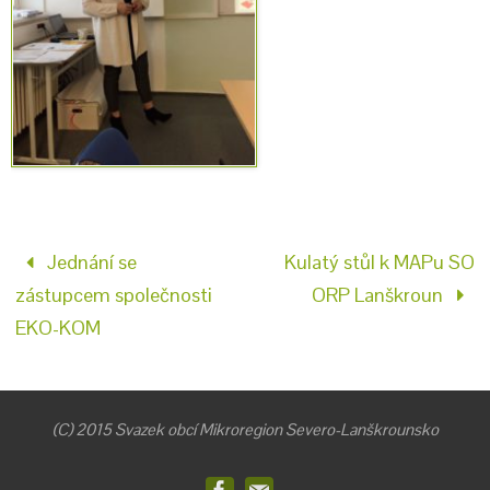
Jednání se
Kulatý stůl k MAPu SO
zástupcem společnosti
ORP Lanškroun
EKO-KOM
(C) 2015 Svazek obcí Mikroregion Severo-Lanškrounsko