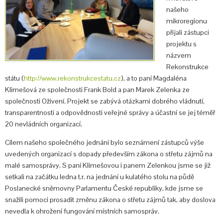
našeho
mikroregionu
přijali zástupci
projektu s
názvem
Rekonstrukce
státu (
http://www.rekonstrukcestatu.cz
), a to paní Magdaléna
Klimešová ze společnosti Frank Bold a pan Marek Zelenka ze
společnosti Oživení. Projekt se zabývá otázkami dobrého vládnutí,
transparentnosti a odpovědnosti veřejné správy a účastní se jej téměř
20 nevládních organizací.
Cílem našeho společného jednání bylo seznámení zástupců výše
u
vedených organizací s dopady především zákona o střetu zájmů na
malé samosprávy. S paní Klimešovou i panem Zelenkou jsme se již
setkali na začátku ledna t.r. na jednání u kulatého stolu na půdě
Poslanecké sněmovny Parlamentu České republiky, kde jsme se
snažili pomoci prosadit změnu zákona o střetu zájmů tak, aby doslova
nevedla k ohrožení fungování místních samospráv.