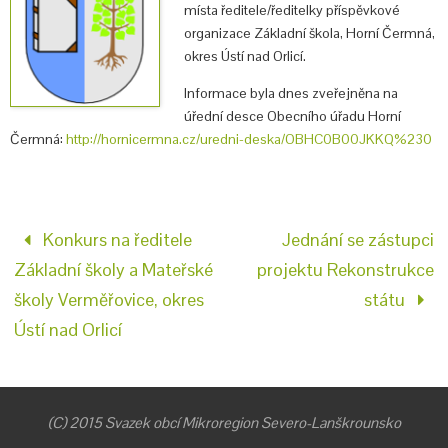
místa ředitele/ředitelky příspěvkové
organizace Základní škola, Horní Čermná,
okres Ústí nad Orlicí.
Informace byla dnes zveřejněna na
úřední desce Obecního úřadu Horní
Čermná:
http://hornicermna.cz/uredni-deska/OBHC0B00JKKQ%230
Konkurs na ředitele
Jednání se zástupci
Základní školy a Mateřské
projektu Rekonstrukce
školy Verměřovice, okres
státu
Ústí nad Orlicí
(C) 2015 Svazek obcí Mikroregion Severo-Lanškrounsko