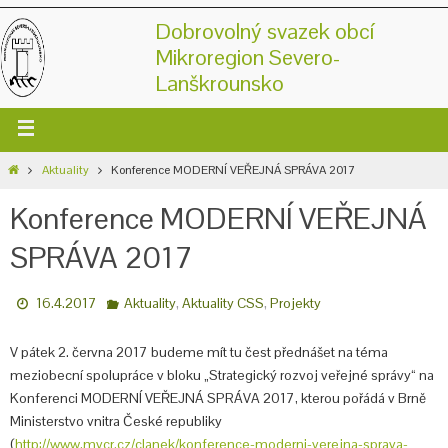
Dobrovolný svazek obcí
Mikroregion Severo-
Lanškrounsko
Aktuality
Konference MODERNÍ VEŘEJNÁ SPRÁVA 2017
Konference MODERNÍ VEŘEJNÁ
SPRÁVA 2017
,
,
16.4.2017
Aktuality
Aktuality CSS
Projekty
V pátek 2. června 2017 budeme mít tu čest přednášet na téma
meziobecní spolupráce v bloku „Strategický rozvoj veřejné správy“ na
Konferenci MODERNÍ VEŘEJNÁ SPRÁVA 2017, kterou pořádá v Brně
Ministerstvo vnitra České republiky
(
http://www.mvcr.cz/clanek/konference-moderni-verejna-sprava-