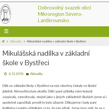
Dobrovolný svazek obcí
Mikroregion Severo-
Lanškrounsko
Aktuality
Mikulášská nadílka v základní škole v Bystřeci
Mikulášská nadílka v základní
škole v Bystřeci
6.12.2016
Aktuality
Děti ze základní školy v Bystřeci na nás všechny čekaly ve školní
jídelně. Atmosféra byla skvělá. Děti i paní učitelky nám krásně
zazpívaly, zarecitovaly, stejně jako v jiných základních školách jsme si i
společně započítali, prostě to bylo úžasné. Děkujeme i tady paní
ředitelce i paním učitelkám za to, že nás přijali. Jsme moc rádi, že se s