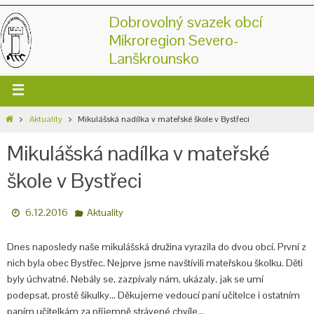
Dobrovolný svazek obcí
Mikroregion Severo-
Lanškrounsko
Aktuality
Mikulášská nadílka v mateřské škole v Bystřeci
Mikulášská nadílka v mateřské
škole v Bystřeci
6.12.2016
Aktuality
Dnes naposledy naše mikulášská družina vyrazila do dvou obcí. První z
nich byla obec Bystřec. Nejprve jsme navštívili mateřskou školku. Děti
byly úchvatné. Nebály se, zazpívaly nám, ukázaly, jak se umí
podepsat, prostě šikulky… Děkujeme vedoucí paní učitelce i ostatním
paním učitelkám za příjemně strávené chvíle…