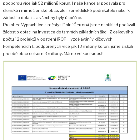
podporou více jak 52 milionů korun. I naše kancelář podávala pro
členské i mimočlenské obce, ale i zemědělské podnikatele několik
žádostí o dotaci… a všechny byly úspěšné.
Pro obec Výprachtice a městys Dolní Čermná jsme například podávali
žádost o dotaci na investice do tamních základních škol. Z celkového
počtu 12 projektů v opatření IROP – vzdělávání v klíčových
kompetencích I., podpořených více jak 13 miliony korun, jsme získali
pro obě obce celkem 3 miliony. Máme velkou radost!